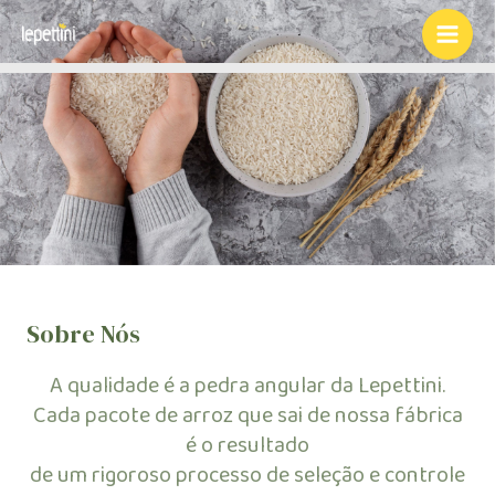
Ir
para
Main
o
Men
conteúdo
Sobre Nós
A qualidade é a pedra angular da Lepettini.
Cada pacote de arroz que sai de nossa fábrica
é o resultado
de um rigoroso processo de seleção e controle